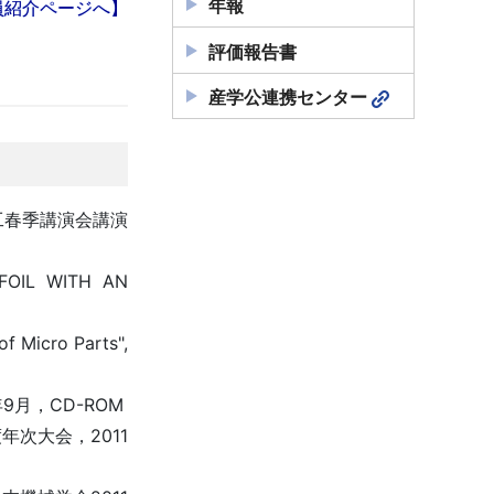
年報
員紹介ページへ】
評価報告書
産学公連携センター
工春季講演会講演
 FOIL WITH AN
f Micro Parts",
月，CD-ROM
次大会，2011