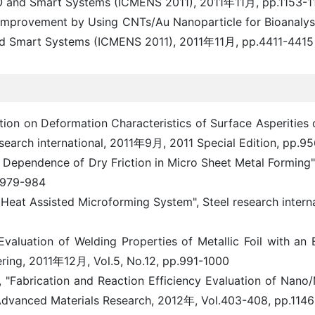
O and Smart Systems (ICMENS 2011), 2011年11月, pp.1153-1
 Improvement by Using CNTs/Au Nanoparticle for Bioanalysis
nd Smart Systems (ICMENS 2011), 2011年11月, pp.4411-4415
ation on Deformation Characteristics of Surface Asperities o
esearch international, 2011年9月, 2011 Special Edition, pp.9
 Dependence of Dry Friction in Micro Sheet Metal Forming",
p.979-984
 Heat Assisted Microforming System", Steel research intern
aluation of Welding Properties of Metallic Foil with an 
ering, 2011年12月, Vol.5, No.12, pp.991-1000
"Fabrication and Reaction Efficiency Evaluation of Nano/
 Advanced Materials Research, 2012年, Vol.403-408, pp.114