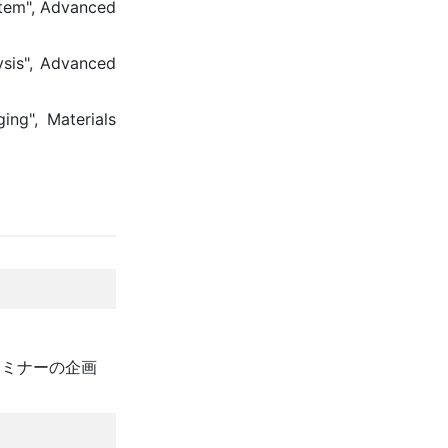
stem", Advanced
ysis", Advanced
ing", Materials
セミナーの企画