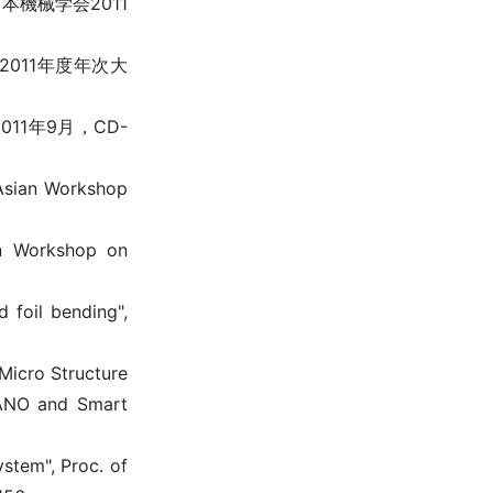
機械学会2011
011年度年次大
1年9月，CD-
 Asian Workshop
an Workshop on
 foil bending",
Micro Structure
NANO and Smart
stem", Proc. of