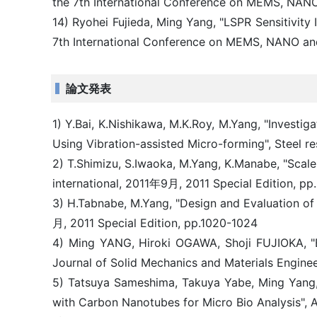
the 7th International Conference on MEMS, NAN
14) Ryohei Fujieda, Ming Yang, "LSPR Sensitivity
7th International Conference on MEMS, NANO a
論文発表
1) Y.Bai, K.Nishikawa, M.K.Roy, M.Yang, "Investig
Using Vibration-assisted Micro-forming", Steel r
2) T.Shimizu, S.Iwaoka, M.Yang, K.Manabe, "Scale
international, 2011年9月, 2011 Special Edition, p
3) H.Tabnabe, M.Yang, "Design and Evaluation of
月, 2011 Special Edition, pp.1020-1024
4) Ming YANG, Hiroki OGAWA, Shoji FUJIOKA, "Ev
Journal of Solid Mechanics and Materials Engine
5) Tatsuya Sameshima, Takuya Yabe, Ming Yang, 
with Carbon Nanotubes for Micro Bio Analysis",