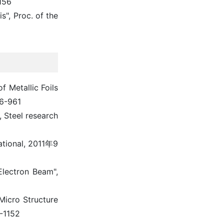
156
", Proc. of the
f Metallic Foils
56-961
 Steel research
ational, 2011年9
Electron Beam",
Micro Structure
6-1152