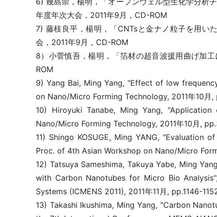
6) 幾島崇，楊明，「オープンウェル型生化学分析
年度年次大会，2011年9月，CD-ROM
7) 藤枝良平，楊明，「CNTsと金ナノ粒子を用
会，2011年9月，CD-ROM
8）小菅慎吾，楊明，「箔材の超音波援用曲げ加工にお
ROM
9) Yang Bai, Ming Yang, "Effect of low frequenc
on Nano/Micro Forming Technology, 2011年10月, 
10) Hiroyuki Tanabe, Ming Yang, "Application
Nano/Micro Forming Technology, 2011年10月, pp
11) Shingo KOSUGE, Ming YANG, "Evaluation of de
Proc. of 4th Asian Workshop on Nano/Micro Fo
12) Tatsuya Sameshima, Takuya Yabe, Ming Yang, 
with Carbon Nanotubes for Micro Bio Analysis
Systems (ICMENS 2011), 2011年11月, pp.1146-115
13) Takashi Ikushima, Ming Yang, "Carbon Nanotu