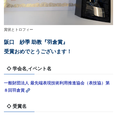
賞状とトロフィー
阪口 紗季 助教『羽倉賞』
受賞おめでとうございます！
◇ 学会名,イベント名
一般財団法人 最先端表現技術利用推進協会（表技協）第
８回羽倉賞
◇ 受賞名