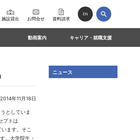
EN
施設貸出
お問合せ
資料請求
動画案内
キャリア・就職支援
ニュース
）
014年11月18日
しようとしていま
セプトは
を見せています。そこ
ます。大学院生・