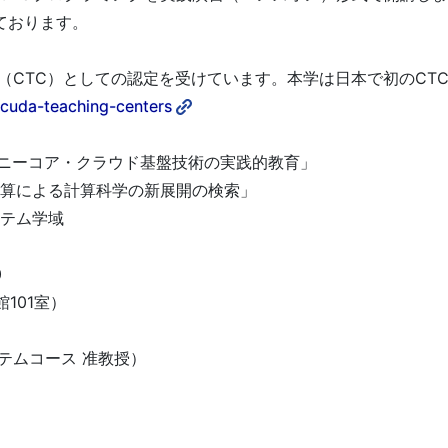
ております。
 Center（CTC）としての認定を受けています。本学は日本で初のC
/cuda-teaching-centers
「メニーコア・クラウド基盤技術の実践的教育」
列計算による計算科学の新展開の検索」
ステム学域
0
101室）
ムコース 准教授）