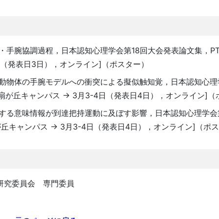
眼・手腕協調過程，日本認知心理学会第18回大会発表論文集，PT1-
4日（発表日3日），オンライン]（ポスター）
ける移動物体の手腕モデルへの衝突による擬似触知覚，日本認知心理
学扇が丘キャンパス -> 3月3-4日（発表日4日），オンライン]
を喚起する意味情報が到達把持運動に及ぼす影響，日本認知心理学会
が丘キャンパス -> 3月3-4日（発表日4日），オンライン]（ポ
門研究委員会 専門委員