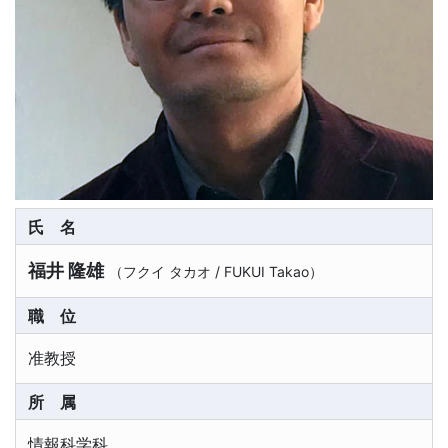
氏名
福井 隆雄
（
フクイ タカオ
/
FUKUI Takao
）
職位
准教授
所属
情報科学科