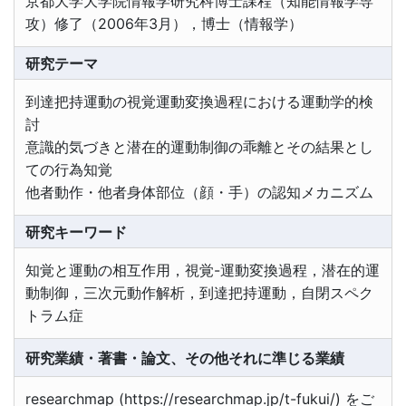
京都大学大学院情報学研究科博士課程（知能情報学専
攻）修了（2006年3月），博士（情報学）
研究テーマ
到達把持運動の視覚運動変換過程における運動学的検
討
意識的気づきと潜在的運動制御の乖離とその結果とし
ての行為知覚
他者動作・他者身体部位（顔・手）の認知メカニズム
研究キーワード
知覚と運動の相互作用，視覚-運動変換過程，潜在的運
動制御，三次元動作解析，到達把持運動，自閉スペク
トラム症
研究業績・著書・論文、その他それに準じる業績
researchmap (https://researchmap.jp/t-fukui/) をご