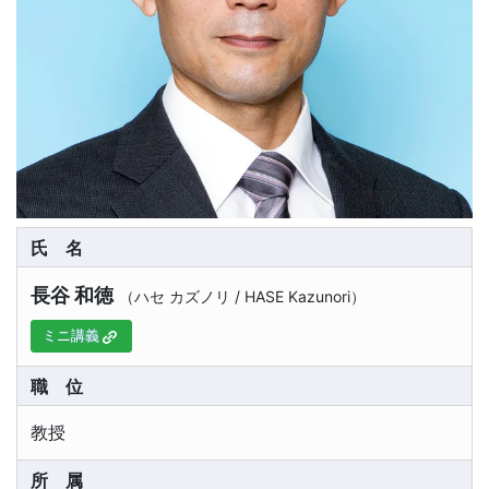
氏名
長谷 和徳
（
ハセ カズノリ
/
HASE Kazunori
）
ミニ講義
職位
教授
所属