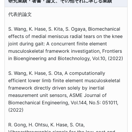
研究業績・著書・論文、その他それに準じる業績
代表的論文
S. Wang, K. Hase, S. Kita, S. Ogaya, Biomechanical
effects of medial meniscus radial tears on the knee
joint during gait: A concurrent finite element
musculoskeletal framework investigation, Frontiers
in Bioengineering and Biotechnology, Vol.10, (2022)
S. Wang, K. Hase, S. Ota, A computationally
efficient lower limb finite element musculoskeletal
framework directly driven solely by inertial
measurement unit sensors, ASME Journal of
Biomechanical Engineering, Vol.144, No.5: 051011,
(2022)
R. Gong, H. Ohtsu, K. Hase, S. Ota,
Vibroarthrographic signals for the low-cost and