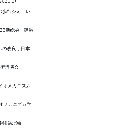
20.3)
めの歩行シミュレ
第26期総会・講演
の改良), 日本
学術講演会
バイオメカニズム
イオメカニズム学
ム学術講演会