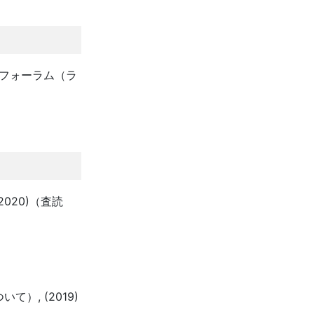
民フォーラム（ラ
020)（査読
）
て）, (2019)