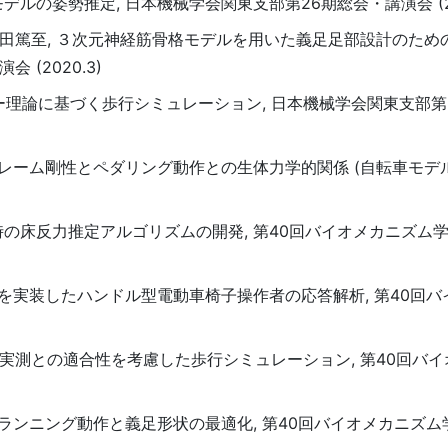
デルの姿勢推定, 日本機械学会関東支部第26期総会・講演会 (20
彦, 浜田篤至, ３次元神経筋骨格モデルを用いた義足足部設計のた
(2020.3)
シナジー理論に基づく歩行シミュレーション, 日本機械学会関東支部
のフレーム剛性とペダリング動作との生体力学的関係 (自転車モデル
行時の床反力推定アルゴリズムの開発, 第40回バイオメカニズム
介入を実装したハンドル型電動車椅子操作者の応答解析, 第40回
一郎, 実測との適合性を考慮した歩行シミュレーション, 第40回バ
手のランニング動作と義足形状の最適化, 第40回バイオメカニズ