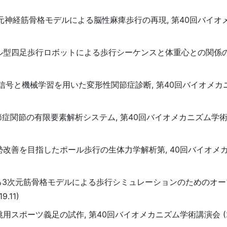
, 3次元神経筋骨格モデルによる脳性麻痺歩行の再現, 第40回バイ
ホンザル型四足歩行ロボットによる歩行シーケンスと体重心との関係の
, 関節音信号と機械学習を用いた変形性関節症診断, 第40回バイオメ
関節症関節の有限要素解析システム, 第40回バイオメカニズム学
トの姿勢改善を目指したポール歩行の生体力学解析第, 40回バイオ
れる3次元筋骨格モデルによる歩行シミュレーションのためのオ
.11)
跳用スポーツ義足の試作, 第40回バイオメカニズム学術講演会 (201