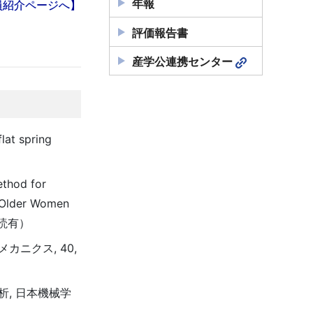
年報
員紹介ページへ】
評価報告書
産学公連携センター
lat spring
ethod for
d Older Women
 （査読有）
ニクス, 40,
, 日本機械学