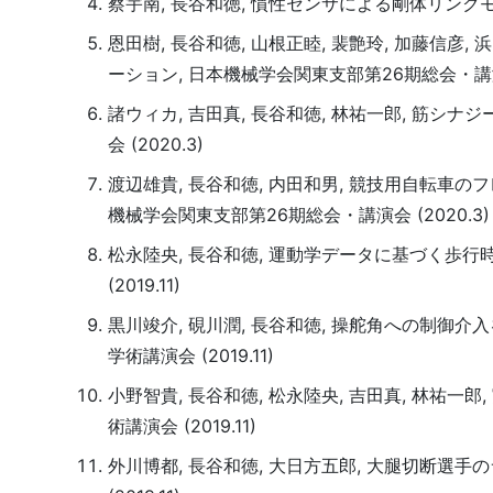
蔡宇南, 長谷和徳, 慣性センサによる剛体リンクモ
恩田樹, 長谷和徳, 山根正睦, 裴艶玲, 加藤信
ーション, 日本機械学会関東支部第26期総会・講演会 
諸ウィカ, 吉田真, 長谷和徳, 林祐一郎, 筋
会 (2020.3)
渡辺雄貴, 長谷和徳, 内田和男, 競技用自転車
機械学会関東支部第26期総会・講演会 (2020.3)
松永陸央, 長谷和徳, 運動学データに基づく歩
(2019.11)
黒川竣介, 硯川潤, 長谷和徳, 操舵角への制御
学術講演会 (2019.11)
小野智貴, 長谷和徳, 松永陸央, 吉田真, 林祐
術講演会 (2019.11)
外川博都, 長谷和徳, 大日方五郎, 大腿切断選