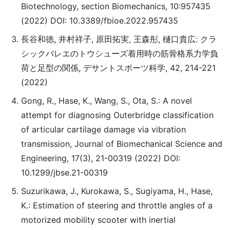
Biotechnology, section Biomechanics, 10:957435
(2022) DOI: 10.3389/fbioe.2022.957435
長谷和徳, 井村祥子, 原田拓実, 王森彤, 樋口貴広: クラ
シックバレエのトウシューズ着用時の筋骨格系力学負
荷と足型の関係, デサントスポーツ科学, 42, 214-221
(2022)
Gong, R., Hase, K., Wang, S., Ota, S.: A novel
attempt for diagnosing Outerbridge classification
of articular cartilage damage via vibration
transmission, Journal of Biomechanical Science and
Engineering, 17(3), 21-00319 (2022) DOI:
10.1299/jbse.21-00319
Suzurikawa, J., Kurokawa, S., Sugiyama, H., Hase,
K.: Estimation of steering and throttle angles of a
motorized mobility scooter with inertial