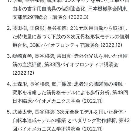
李騫, 長谷和徳, 硯川潤: 3Dスキャナを用いた上肢不自
由者の書字用自助具の個別適合化, 日本機械学会関東
支部第29期総会・講演会 (2023.3)
藤田樹, 王森彤, 長谷和徳: ２次元医用画像から取得し
た特徴量に基づく下肢の３次元骨格形状モデルの個別
適合化, 33回バイオフロンティア講演会 (2022.12)
嶋崎真琴, 長谷和徳, 吉田真: 赤外分光法を用いた僧帽
筋の血流評価, 第33回バイオフロンティア講演会
(2022.12)
王森彤, 長谷和徳, 舩戸徹郎: 患者別の膝関節の接触・
変形を考慮した筋骨格モデルによる歩行分析, 第49回
日本臨床バイオメカニクス学会 (2022.11)
武藤太壱, 長谷和徳: 3次元全身モデルを用いた身体・
自転車連成モデルの構築 とペダリング動作解析, 第43
回バイオメカニズム学術講演会 (2022.11)