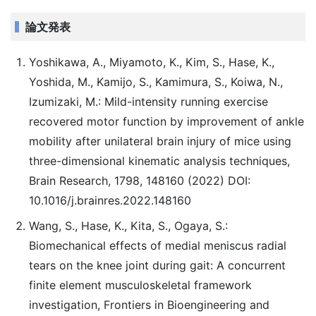
論文発表
Yoshikawa, A., Miyamoto, K., Kim, S., Hase, K.,
Yoshida, M., Kamijo, S., Kamimura, S., Koiwa, N.,
Izumizaki, M.: Mild-intensity running exercise
recovered motor function by improvement of ankle
mobility after unilateral brain injury of mice using
three-dimensional kinematic analysis techniques,
Brain Research, 1798, 148160 (2022) DOI:
10.1016/j.brainres.2022.148160
Wang, S., Hase, K., Kita, S., Ogaya, S.:
Biomechanical effects of medial meniscus radial
tears on the knee joint during gait: A concurrent
finite element musculoskeletal framework
investigation, Frontiers in Bioengineering and