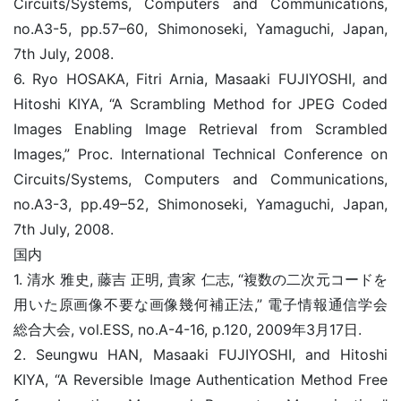
Circuits/Systems, Computers and Communications,
no.A3-5, pp.57–60, Shimonoseki, Yamaguchi, Japan,
7th July, 2008.
6. Ryo HOSAKA, Fitri Arnia, Masaaki FUJIYOSHI, and
Hitoshi KIYA, “A Scrambling Method for JPEG Coded
Images Enabling Image Retrieval from Scrambled
Images,” Proc. International Technical Conference on
Circuits/Systems, Computers and Communications,
no.A3-3, pp.49–52, Shimonoseki, Yamaguchi, Japan,
7th July, 2008.
国内
1. 清水 雅史, 藤吉 正明, 貴家 仁志, “複数の二次元コードを
用いた原画像不要な画像幾何補正法,” 電子情報通信学会
総合大会, vol.ESS, no.A-4-16, p.120, 2009年3月17日.
2. Seungwu HAN, Masaaki FUJIYOSHI, and Hitoshi
KIYA, “A Reversible Image Authentication Method Free