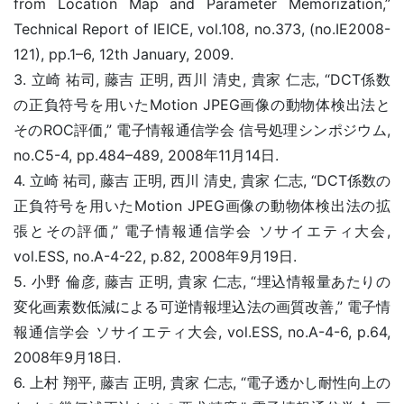
from Location Map and Parameter Memorization,”
Technical Report of IEICE, vol.108, no.373, (no.IE2008-
121), pp.1–6, 12th January, 2009.
3. 立崎 祐司, 藤吉 正明, 西川 清史, 貴家 仁志, “DCT係数
の正負符号を用いたMotion JPEG画像の動物体検出法と
そのROC評価,” 電子情報通信学会 信号処理シンポジウム,
no.C5-4, pp.484–489, 2008年11月14日.
4. 立崎 祐司, 藤吉 正明, 西川 清史, 貴家 仁志, “DCT係数の
正負符号を用いたMotion JPEG画像の動物体検出法の拡
張とその評価,” 電子情報通信学会 ソサイエティ大会,
vol.ESS, no.A-4-22, p.82, 2008年9月19日.
5. 小野 倫彦, 藤吉 正明, 貴家 仁志, “埋込情報量あたりの
変化画素数低減による可逆情報埋込法の画質改善,” 電子情
報通信学会 ソサイエティ大会, vol.ESS, no.A-4-6, p.64,
2008年9月18日.
6. 上村 翔平, 藤吉 正明, 貴家 仁志, “電子透かし耐性向上の