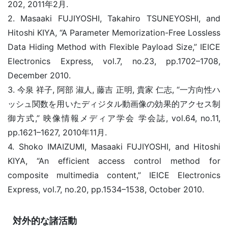
202, 2011年2月.
2. Masaaki FUJIYOSHI, Takahiro TSUNEYOSHI, and
Hitoshi KIYA, “A Parameter Memorization-Free Lossless
Data Hiding Method with Flexible Payload Size,” IEICE
Electronics Express, vol.7, no.23, pp.1702–1708,
December 2010.
3. 今泉 祥子, 阿部 淑人, 藤吉 正明, 貴家 仁志, “一方向性ハ
ッシュ関数を用いたディジタル動画像の効果的アクセス制
御方式,” 映像情報メディア学会 学会誌, vol.64, no.11,
pp.1621–1627, 2010年11月.
4. Shoko IMAIZUMI, Masaaki FUJIYOSHI, and Hitoshi
KIYA, “An efficient access control method for
composite multimedia content,” IEICE Electronics
Express, vol.7, no.20, pp.1534–1538, October 2010.
対外的な諸活動