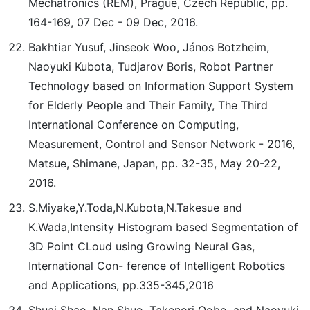
Mechatronics (REM), Prague, Czech Republic, pp.
164-169, 07 Dec - 09 Dec, 2016.
Bakhtiar Yusuf, Jinseok Woo, János Botzheim,
Naoyuki Kubota, Tudjarov Boris, Robot Partner
Technology based on Information Support System
for Elderly People and Their Family, The Third
International Conference on Computing,
Measurement, Control and Sensor Network - 2016,
Matsue, Shimane, Japan, pp. 32-35, May 20-22,
2016.
S.Miyake,Y.Toda,N.Kubota,N.Takesue and
K.Wada,Intensity Histogram based Segmentation of
3D Point CLoud using Growing Neural Gas,
International Con- ference of Intelligent Robotics
and Applications, pp.335-345,2016