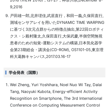
2016 (ViEW 2016)，IS1-27，神奈川県,December 8-
9,2016
戸田雄一郎,北井瑳佳,武居直行，和田一義,久保田直行,
測域センサアレイを用いたDYNAMIC TIME WARPING
に基づく3次元点群からの特徴点抽出,第22回ロボティ
クス・シ殿村隆太,久保田直行,大保武慶,半側空間無視
患者のための知覚-運動システムの構築,日本気化器学
会第23期総会・講演会(CD-ROM), OS1101-05,東京理
科大葛飾キャンパス,2017.03.16-17
学会発表（国際）
Wei Zheng, Yuri Yoshihara, Noel Nuo Wi Tay, Dalai
Tang, Naoyuki Kubota, Energy-efficient Activity
Recognition on Smartphone, The 3rd International
Conference on Computing Measurement Control