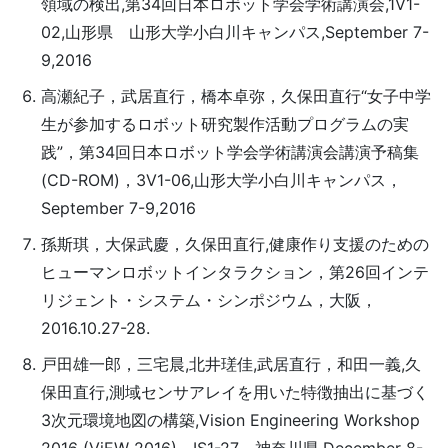
領域の検出,第34回日本ロボット学会学術講演会,1V1-
02,山形県 山形大学小白川キャンパス,September 7-
9,2016
高瀬紀子，武居直行，橋本卓弥，久保田直行“女子中学
生が参加するロボット研究製作活動プログラムの実
践”，第34回日本ロボット学会学術講演会講演予稿集
(CD-ROM)，3V1-06,山形大学小白川キャンパス，
September 7-9,2016
孫斯琪，大保武慶，久保田直行,健康作り支援のための
ヒューマンロボットインタラクション，第26回インテ
リジェント・システム・シンポジウム，大阪，
2016.10.27-28.
戸田雄一郎，三宅晨,北井瑳佳,武居直行，和田一義,久
保田直行,測域センサアレイを用いた特徴抽出に基づく
3次元環境地図の構築,Vision Engineering Workshop