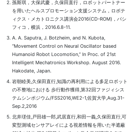
孫斯琪，大保武慶，久保田直行，ロボットパートナー
を用いたヘルスプロモーション支援システム，ロボテ
ィクス・メカトロニクス講演会2016(CD-ROM)，パシ
フィコ，横浜，2016.6.8-11.
A. A. Saputra, J. Botzheim, and N. Kubota,
“Movement Control on Neural Oscillator based
Humanoid Robot Locomotion,” In Proc. of 21st
Intelligent Mechatronics Workshop. August 2016.
Hakodate, Japan.
岩朝睦美,久保田直行,知識の再利用による多足ロボット
の不整地における 歩行動作獲得,第32回ファジィシス
テムシンポジウム/FSS2016,WE2-1,佐賀大学,Aug.31-
Sep.2,2016
北井瑳佳,戸田雄一郎,武居直行,和田一義,久保田直行,可
変型測域センサアレイによる視差情報を用いた半遮蔽