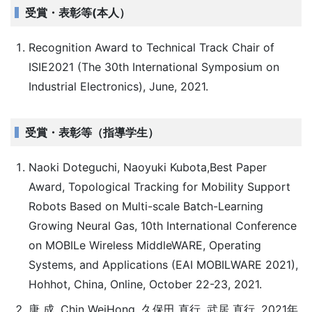
受賞・表彰等(本人）
Recognition Award to Technical Track Chair of
ISIE2021 (The 30th International Symposium on
Industrial Electronics), June, 2021.
受賞・表彰等（指導学生）
Naoki Doteguchi, Naoyuki Kubota,Best Paper
Award, Topological Tracking for Mobility Support
Robots Based on Multi-scale Batch-Learning
Growing Neural Gas, 10th International Conference
on MOBILe Wireless MiddleWARE, Operating
Systems, and Applications (EAI MOBILWARE 2021),
Hohhot, China, Online, October 22-23, 2021.
唐 成, Chin WeiHong, 久保田 直行, 武居 直行, 2021年