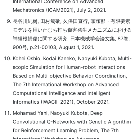
International Conference on Advanced
Mechatronics (ICAM2021), July 2, 2021.
長谷川純爾, 田村篤敬, 久保田直行, 頭頚部・有限要素
モデルを用いたむち打ち傷害発生メカニズムにおける
神経根損傷に関する研究, 日本機械学会論文集, 87巻,
900号, p.21-00103, August 1, 2021.
Kohei Oshio, Kodai Kaneko, Naoyuki Kubota, Multi-
scopic Simulation for Human-robot Interactions
Based on Multi-objective Behavior Coordination,
The 7th International Workshop on Advanced
Computational Intelligence and Intelligent
Informatics (IWACIII 2021), October 2021.
Mohamad Yani, Naoyuki Kubota, Deep
Convolutional Q-Networks with Genetic Algorithm
for Reinforcement Learning Problem, The 7th