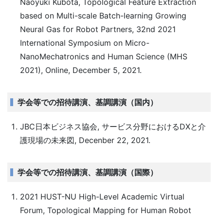
Naoyuki Kubota, Topological Feature Extraction
based on Multi-scale Batch-learning Growing
Neural Gas for Robot Partners, 32nd 2021
International Symposium on Micro-
NanoMechatronics and Human Science (MHS
2021), Online, December 5, 2021.
学会等での招待講演、基調講演（国内）
JBC日本ビジネス協会, サービス分野におけるDXと介
護現場の未来図, Decenber 22, 2021.
学会等での招待講演、基調講演（国際）
2021 HUST-NU High-Level Academic Virtual
Forum, Topological Mapping for Human Robot