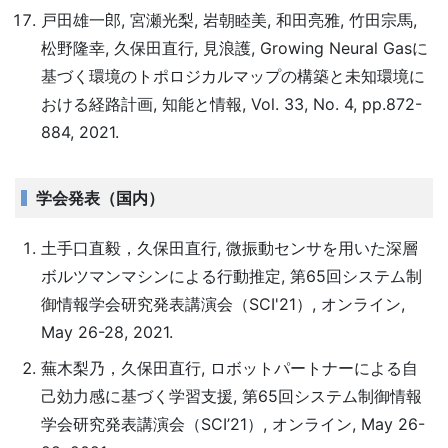
戸田雄一郎, 宮瀬光梨, 岩朝睦美, 和田亮雅, 竹田宗馬,
松野隆幸, 久保田直行, 見浪護, Growing Neural Gasに
基づく環境のトポロジカルマップの構築と未知環境に
おける経路計画, 知能と情報, Vol. 33, No. 4, pp.872-
884, 2021.
学会発表（国内）
土手口直毅，久保田直行, 微振動センサを用いた深層
ボルツマンマシンによる行動推定, 第65回システム制
御情報学会研究発表講演会（SCI'21）, オンライン,
May 26-28, 2021.
蕪木梨乃，久保田直行, ロボットパートナーによる自
己効力感に基づく学習支援, 第65回システム制御情報
学会研究発表講演会（SCI’21）, オンライン, May 26-