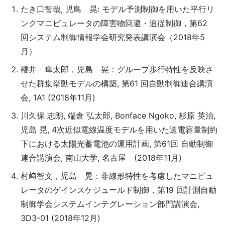
たき口智哉, 児島 晃: モデル予測制御を用いた平行リ
ンクマニピュレータの障害物回避・追従制御，第62
回システム制御情報学会研究発表講演会（2018年5
月）
櫻井 隼太郎，児島 晃：グループ歩行特性を反映さ
せた群集挙動モデルの構築, 第61 回自動制御連合講演
会, 1A1 (2018年11月)
川久保 志朗, 端倉 弘太郎, Bonface Ngoko, 杉原 英治,
児島 晃, 4次近似電線温度モデルを用いた送電容量制約
下における太陽光蓄電池の運用計画, 第61回 自動制御
連合講演会, 南山大学, 名古屋 (2018年11月)
村﨑智文，児島 晃：非線形特性を考慮したマニピュ
レータのゲインスケジュールド制御，第19 回計測自動
制御学会システムインテグレーション部門講演会,
3D3-01 (2018年12月)