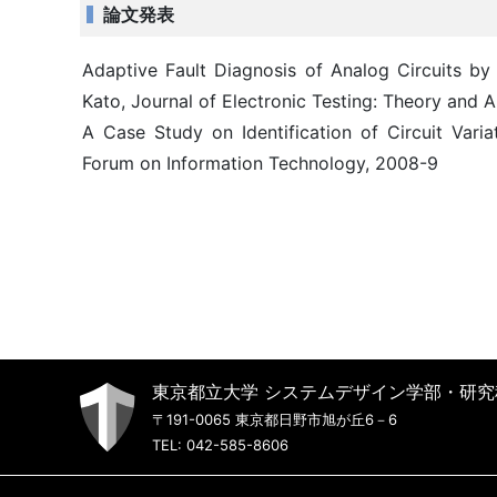
論文発表
Adaptive Fault Diagnosis of Analog Circuits b
Kato, Journal of Electronic Testing: Theory and 
A Case Study on Identification of Circuit Varia
Forum on Information Technology, 2008-9
東京都立大学 システムデザイン学部・研究
〒191-0065 東京都日野市旭が丘6－6
TEL: 042-585-8606