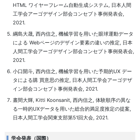
HTML ワイヤーフレーム⾃動⽣成システム, 日本人間
工学会アーゴデザイン部会コンセプト事例発表会,
2021.
綱島⼤晟, ⻄内信之, 機械学習を⽤いた眼球運動データ
による Webページのデザイン要素の違いの推定, 日本
人間工学会アーゴデザイン部会コンセプト事例発表会,
2021.
⼩⼝開⽃, ⻄内信之, 機械学習を⽤いた予期的UX デー
タによる購 買意思の推定, 日本人間工学会アーゴデザ
イン部会コンセプト事例発表会, 2021.
晝間大輝, Kitti Koonsanit, 西内信之, 体験順序の異な
る一時的UXデータを用いた総合的満足度推定の提案,
日本人間工学会関東支部第51回大会, 2021.
学会発表（国際）