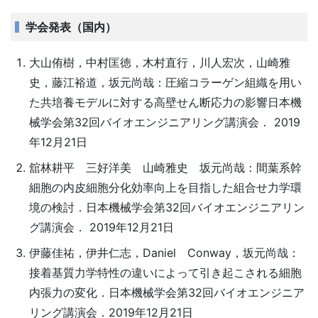
学会発表（国内）
大山侑樹，中村匡徳，木村直行，川人宏次，山崎雅
史，藤江裕道，坂元尚哉：圧縮コラーゲン組織を用い
た共培養モデルに対する高壁せん断応力の影響日本機
械学会第32回バイオエンジニアリング講演会． 2019
年12月21日
舘林耕平 三好洋美 山崎雅史 坂元尚哉：間葉系幹
細胞の内皮細胞分化効率向上を目指した組合せ力学環
境の検討．日本機械学会第32回バイオエンジニアリン
グ講演会． 2019年12月21日
伊藤佳祐，伊井仁志，Daniel Conway，坂元尚哉：
接着基質力学特性の違いによって引き起こされる細胞
内張力の変化．日本機械学会第32回バイオエンジニア
リング講演会．2019年12月21日