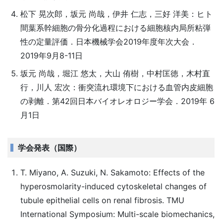
松下 晃次郎，坂元 尚哉，伊井 仁志，三好 洋美：ヒト
間葉系幹細胞の骨分化過程における細胞核内局所粘弾
性の定量評価．日本機械学会2019年度年次大会．
2019年9月8-11日
坂元 尚哉，堀江 悠太，大山 侑樹，中村匡徳，木村直
行，川人 宏次：衝突流れ環境下における血管内皮細胞
の剥離．第42回日本バイオレオロジー学会．2019年 6
月1日
学会発表（国際）
T. Miyano, A. Suzuki, N. Sakamoto: Effects of the
hyperosmolarity-induced cytoskeletal changes of
tubule epithelial cells on renal fibrosis. TMU
International Symposium: Multi-scale biomechanics,