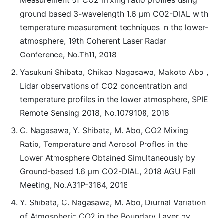
Measurement of CO2 mixing ratio profiles using
ground based 3-wavelength 1.6 μm CO2-DIAL with
temperature measurement techniques in the lower-
atmosphere, 19th Coherent Laser Radar
Conference, No.Th11, 2018
Yasukuni Shibata, Chikao Nagasawa, Makoto Abo ,
Lidar observations of CO2 concentration and
temperature profiles in the lower atmosphere, SPIE
Remote Sensing 2018, No.1079108, 2018
C. Nagasawa, Y. Shibata, M. Abo, CO2 Mixing
Ratio, Temperature and Aerosol Profles in the
Lower Atmosphere Obtained Simultaneously by
Ground-based 1.6 μm CO2-DIAL, 2018 AGU Fall
Meeting, No.A31P-3164, 2018
Y. Shibata, C. Nagasawa, M. Abo, Diurnal Variation
of Atmospheric CO2 in the Boundary Layer by