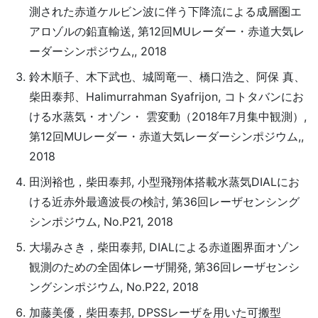
測された赤道ケルビン波に伴う下降流による成層圏エ
アロゾルの鉛直輸送, 第12回MUレーダー・赤道大気レ
ーダーシンポジウム,, 2018
鈴木順子、木下武也、城岡竜一、橋口浩之、阿保 真、
柴田泰邦、Halimurrahman Syafrijon, コトタバンにお
ける水蒸気・オゾン・ 雲変動（2018年7月集中観測）,
第12回MUレーダー・赤道大気レーダーシンポジウム,,
2018
田渕裕也，柴田泰邦, 小型飛翔体搭載水蒸気DIALにお
ける近赤外最適波長の検討, 第36回レーザセンシング
シンポジウム, No.P21, 2018
大場みさき，柴田泰邦, DIALによる赤道圏界面オゾン
観測のための全固体レーザ開発, 第36回レーザセンシ
ングシンポジウム, No.P22, 2018
加藤美優，柴田泰邦, DPSSレーザを用いた可搬型