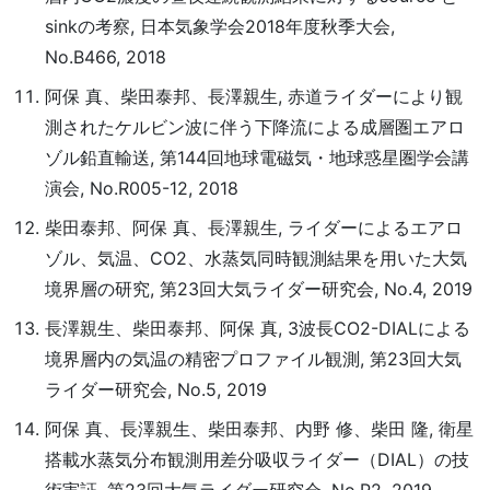
sinkの考察, 日本気象学会2018年度秋季大会,
No.B466, 2018
阿保 真、柴田泰邦、長澤親生, 赤道ライダーにより観
測されたケルビン波に伴う下降流による成層圏エアロ
ゾル鉛直輸送, 第144回地球電磁気・地球惑星圏学会講
演会, No.R005-12, 2018
柴田泰邦、阿保 真、長澤親生, ライダーによるエアロ
ゾル、気温、CO2、水蒸気同時観測結果を用いた大気
境界層の研究, 第23回大気ライダー研究会, No.4, 2019
長澤親生、柴田泰邦、阿保 真, 3波長CO2-DIALによる
境界層内の気温の精密プロファイル観測, 第23回大気
ライダー研究会, No.5, 2019
阿保 真、長澤親生、柴田泰邦、内野 修、柴田 隆, 衛星
搭載水蒸気分布観測用差分吸収ライダー（DIAL）の技