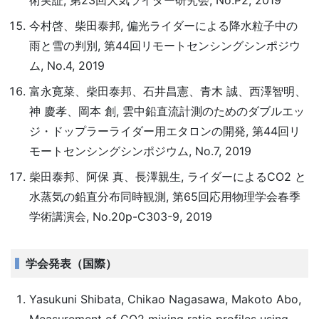
術実証, 第23回大気ライダー研究会, No.P2, 2019
今村啓、柴田泰邦, 偏光ライダーによる降⽔粒⼦中の
⾬と雪の判別, 第44回リモートセンシングシンポジウ
ム, No.4, 2019
富永寛菜、柴田泰邦、石井昌憲、青木 誠、西澤智明、
神 慶孝、岡本 創, 雲中鉛直流計測のためのダブルエッ
ジ・ドップラーライダー⽤エタロンの開発, 第44回リ
モートセンシングシンポジウム, No.7, 2019
柴田泰邦、阿保 真、長澤親生, ライダーによるCO2 と
水蒸気の鉛直分布同時観測, 第65回応用物理学会春季
学術講演会, No.20p-C303-9, 2019
学会発表（国際）
Yasukuni Shibata, Chikao Nagasawa, Makoto Abo,