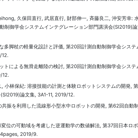
Weihong, 久保田直行, 武居直行, 財部伸一, 斉藤良二, 沖安芳幸
御学会システムインテグレーション部門講演会(SI2019)論文集,
可能な多脚杖の軽量化設計と評価, 第20回計測自動制御学会シス
12.
ロボットによる無滑走離陸の検討, 第20回計測自動制御学会シス
12.
浩久, 小林保紀: 溶接技能の計測と体験ロボットシステムの開発, 
論文集, 3A1-11, 2019/12.
弾性体の共振を利用した流線形小型水中ロボットの開発, 第62回自
関節変位の可動域を考慮した逆運動学の数値解法, 第37回日本ロ
ages, 2019/9.