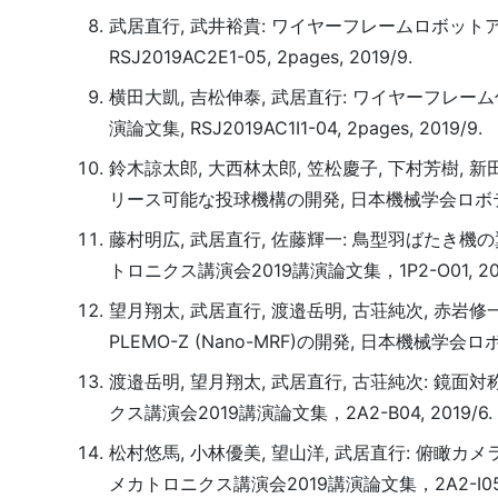
武居直行, 武井裕貴: ワイヤーフレームロボットアー
RSJ2019AC2E1-05, 2pages, 2019/9.
横田大凱, 吉松伸泰, 武居直行: ワイヤーフレーム
演論文集, RSJ2019AC1I1-04, 2pages, 2019/9.
鈴木諒太郎, 大西林太郎, 笠松慶子, 下村芳樹, 
リース可能な投球機構の開発, 日本機械学会ロボティク
藤村明広, 武居直行, 佐藤輝一: 鳥型羽ばたき
トロニクス講演会2019講演論文集，1P2-O01, 201
望月翔太, 武居直行, 渡邉岳明, 古荘純次, 
PLEMO-Z (Nano-MRF)の開発, 日本機械学会
渡邉岳明, 望月翔太, 武居直行, 古荘純次: 
クス講演会2019講演論文集，2A2-B04, 2019/6.
松村悠馬, 小林優美, 望山洋, 武居直行: 俯
メカトロニクス講演会2019講演論文集，2A2-I05, 2