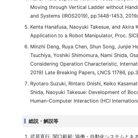
Moving through Vertical Ladder without Handra
and Systems (IROS2019), pp.1448-1453, 2019/
Kenta Hanafusa, Naoyuki Takesue, and Akira K
Application to a Robot Manipulator, Proc. SI
Minzhi Deng, Ruya Chen, Shun Song, Junjie He,
Tsuchiya, Yoshiki Shimomura, Nami Shida, Osa
Considering Operation Characteristic, Intern
2019) Late Breaking Papers, LNCS 11786, pp.
Ryotaro Suzuki, Rintaro Onishi, Keiko Kasama
Shida, Naoyuki Takesue: Development of Bocci
Human-Computer Interaction (HCI Internationa
総説・解説等
武居直行, 関口叡範: 協働・自動化システムとキネマティクス,