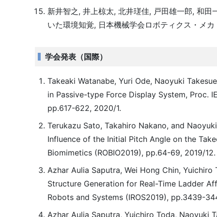
新井智之, 井上椋太, 北井瑳佳, 戸田雄一郎, 
いた環境知覚, 日本機械学会ロボティクス・メカトロニク
学会発表（国際）
Takeaki Watanabe, Yuri Ode, Naoyuki Takesue 
in Passive-type Force Display System, Proc. I
pp.617-622, 2020/1.
Terukazu Sato, Takahiro Nakano, and Naoyuki 
Influence of the Initial Pitch Angle on the Ta
Biomimetics (ROBIO2019), pp.64-69, 2019/12.
Azhar Aulia Saputra, Wei Hong Chin, Yuichiro
Structure Generation for Real-Time Ladder Aff
Robots and Systems (IROS2019), pp.3439-344
Azhar Aulia Saputra, Yuichiro Toda, Naoyuki 