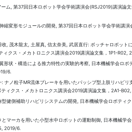
ム, 第37回日本ロボット学会学術講演会(RSJ2019)講演論文
伸縮変形モジュールの開発, 第37回日本ロボット学会学術講演会(R
新田收, 茂木龍太, 土屋真, 信太奈美, 武居直行: ボッチャロボッ
ス・メカトロニクス講演会2019講演論文集，1P1-R02, 201
機の翼形状・構造による推力特性の実験的考察, 日本機械学会ロボ
9/6.
赤岩修一: ナノ粒子MR流体ブレーキを用いたパッシブ型上肢リハビ
ロボティクス・メカトロニクス講演会2019講演論文集，2A1-B02, 20
鏡面対称型健側補助リハビリシステムの開発, 日本機械学会ロボティ
瞰カメラとマーカを用いた小型水中ロボットの運動制御, 日本機械学
019/6.