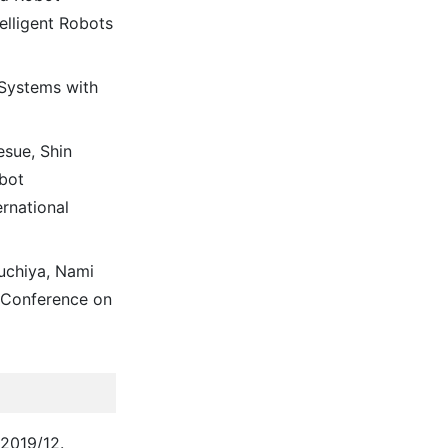
elligent Robots
 Systems with
esue, Shin
bot
rnational
uchiya, Nami
l Conference on
19/12.