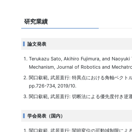
研究業績
論文発表
Terukazu Sato, Akihiro Fujimura, and Naoyuki
Mechanism, Journal of Robotics and Mechatron
関口叡範, 武居直行: 特異点における角軸ベクトルの計
pp.726-734, 2019/10.
関口叡範, 武居直行: 切断法による優先度付き逆運動学の数値解
学会発表（国内）
関口叡範, 武居直行: 関節変位の可動域制限に