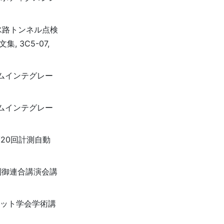
: 水路トンネル点検
 3C5-07,
テムインテグレー
テムインテグレー
第20回計測自動
動制御連合講演会講
ボット学会学術講