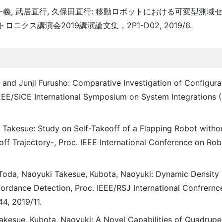
和田一義, 武居直行, 久保田直行: 移動ロボットにおける可変型測
ス講演会2019講演論文集，2P1-D02, 2019/6.
and Junji Furusho: Comparative Investigation of Configura
EEE/SICE International Symposium on System Integrations (
Takesue: Study on Self-Takeoff of a Flapping Robot witho
keoff Trajectory-, Proc. IEEE International Conference on Ro
 Toda, Naoyuki Takesue, Kubota, Naoyuki: Dynamic Density
ordance Detection, Proc. IEEE/RSJ International Confrernce
4, 2019/11.
Takesue, Kubota, Naoyuki: A Novel Capabilities of Quadrup