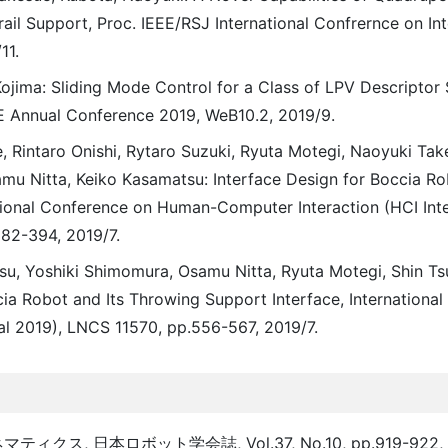
il Support, Proc. IEEE/RSJ International Confrernce on Int
11.
ojima: Sliding Mode Control for a Class of LPV Descriptor
CE Annual Conference 2019, WeB10.2, 2019/9.
 Rintaro Onishi, Rytaro Suzuki, Ryuta Motegi, Naoyuki Tak
mu Nitta, Keiko Kasamatsu: Interface Design for Boccia Ro
ational Conference on Human-Computer Interaction (HCI Inte
382-394, 2019/7.
tsu, Yoshiki Shimomura, Osamu Nitta, Ryuta Motegi, Shin Ts
a Robot and Its Throwing Support Interface, Internationa
l 2019), LNCS 11570, pp.556-567, 2019/7.
 日本ロボット学会誌, Vol.37, No.10, pp.919-922, 20