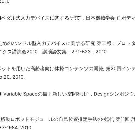
010
用ペダル式入力デバイスに関する研究”，日本機械学会 ロボデ
のためのハンドル型入力デバイスに関する研究 第二報：プロト
ス講演会2010 講演論文集，2P1-B23，2010
ボットを用いた高齢者向け体操コンテンツの開発, 第20回イン
0, 2010.
riable Spaceの描く新しい空間利用”，Designシンポジ
動ロボットモジュールの自己位置推定手法の検討”, 第11回 
984, 2010.