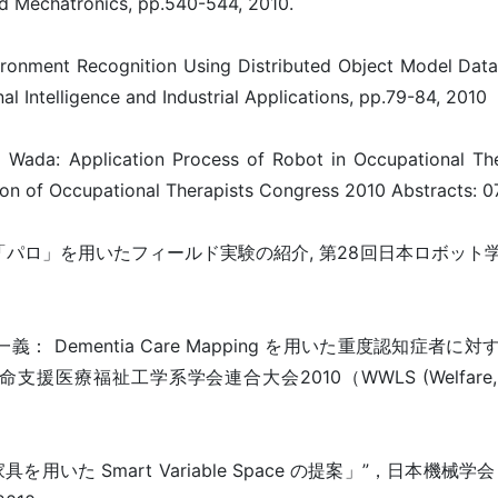
ed Mechatronics, pp.540-544, 2010.
ironment Recognition Using Distributed Object Model Data
 Intelligence and Industrial Applications, pp.79-84, 2010
i Wada: Application Process of Robot in Occupational Th
tion of Occupational Therapists Congress 2010 Abstracts: 0
ット「パロ」を用いたフィールド実験の紹介, 第28回日本ロボッ
一義： Dementia Care Mapping を用いた重度認知症者
工学系学会連合大会2010（WWLS (Welfare, Wellb
た Smart Variable Space の提案」”，日本機械学