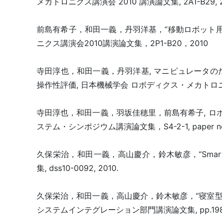
メカトロニクス講演会 2010 講演論文集, 2A1-B29, 2
前島有希子，和田一義，丹羽洋基，“移動ロボット
ニクス講演会2010講演論文集，2P1-B20，2010
寺田淳也，和田一義，丹羽洋基, マニピュレータ
操作性評価, 日本機械学会 ロボディクス・メカトロニク
寺田淳也，和田一義，羽坂佳穂里，前島有希子, ロ
ステム・シンポジウム講演論文集，S4-2-1, paper no.2
久保栄治，和田一義，高山慶介，鈴木敏彦，“Smart Va
集, dss10-0092, 2010.
久保栄治，和田一義，高山慶介，鈴木敏彦，“寝室型移
システムインテグレーション部門講演論文集, pp.1983-1