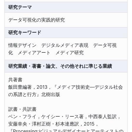
研究テーマ
データ可視化の実践的研究
研究キーワード
情報デザイン デジタルメディア表現 データ可視
化 メディアアート メディア研究
研究業績・著書・論文、その他それに準じる業績
共著書
飯田豊編著，2013，『メディア技術史―デジタル社会
の系譜と行方』北樹出版
訳書・共訳書
ベン・フライ，ケイシー・リース著，中西泰人監訳，
安藤幸央・澤村正樹・杉本達應訳，2015，
『Processing:ビジュアルデザイナーとアーティストの