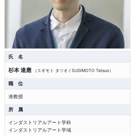
氏名
杉本 達應
（
スギモト タツオ
/
SUGIMOTO Tatsuo
）
職位
准教授
所属
インダストリアルアート学科
インダストリアルアート学域