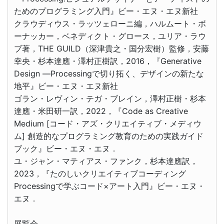
ためのプログラミング入門』ビー・エヌ・エヌ新社
クラウディウス・ラッツェローニ編，ハルムート・ボ
ーナッカー，ベネディクト・グロース，ユリア・ラウ
ブ著，THE GUILD（深津貴之・国分宏樹）監修，安藤
幸央・杉本達應・澤村正樹訳，2016，『Generative
Design ―Processingで切り拓く、デザインの新たな
地平』ビー・エヌ・エヌ新社
ゴラン・レヴィン・テガ・ブレイン，澤村正樹・杉本
達應・米田研一訳，2022，『Code as Creative
Medium [コード・アズ・クリエイティブ・メディウ
ム] 創造的なプログラミング教育のための実践ガイド
ブック』ビー・エヌ・エヌ．
ユ・ジャン・マティアス・ファンク，杉本達應訳，
2023，『たのしいクリエイティブコーディング
Processingで学ぶコード×アート入門』ビー・エヌ・
エヌ．
展覧会