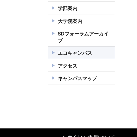
学部案内
システムデザイン学部の特
大学院案内
色
システムデザイン研究科の
SDフォーラムアーカイ
情報科学科
特色
ブ
教員一覧
電気電子工学科
情報科学域
エコキャンパス
オリジナルホームページ
教員一覧
機械システム工学科
教員一覧
電子情報システム工学域
アクセス
オリジナルホームページ
教員一覧
航空宇宙システム工学科
オリジナルホームページ
教員一覧
機械システム工学域
学科案内PDF
(
15.4MB)
キャンパスマップ
オリジナルホームページ
教員一覧
インダストリアルアート学
オリジナルホームページ
教員一覧
航空宇宙システム工学域
科
オリジナルホームページ
オリジナルホームページ
教員一覧
インダストリアルアート学
教員一覧
電子情報システム工学科
域
オリジナルホームページ
オリジナルホームページ
教員一覧
再編前（～平成29年度）の
教員一覧
再編前（～平成29年度）の
学部
大学院
オリジナルホームページ
オリジナルホームページ
システムデザイン学部の
システムデザイン研究科
電気電子工学域
特色
の特色
サイトのご利用について