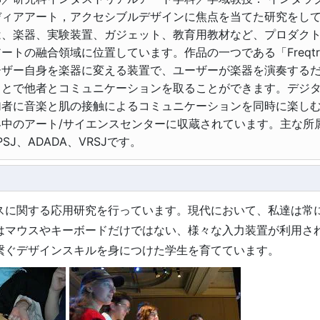
ディアアート，アクセシブルデザインに焦点を当てた研究をし
は、楽器、実験装置、ガジェット、教育用教材など、プロダク
ートの融合領域に位置しています。作品の一つである「Freqtric
ーザー自身を楽器に変える装置で、ユーザーが楽器を演奏する
ことで他者とコミュニケーションを取ることができます。デジ
加者に音楽と肌の接触によるコミュニケーションを同時に楽し
界中のアート/サイエンスセンターに収蔵されています。主な所
PSJ、ADADA、VRSJです。
スに関する応用研究を行っています。現代において、私達は常
はマウスやキーボードだけではない、様々な入力装置が利用さ
繋ぐデザインスキルを身につけた学生を育てています。