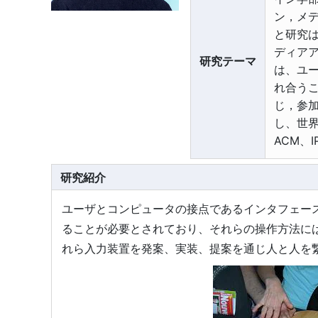
ン，メ
と研究
ディアア
研究テーマ
は、ユ
れ合う
じ，参
し、世
ACM、I
研究紹介
ユーザとコンピュータの接点であるインタフェー
ることが必要とされており、それらの操作方法に
れら入力装置を発案、実装、提案を通じ人と人を