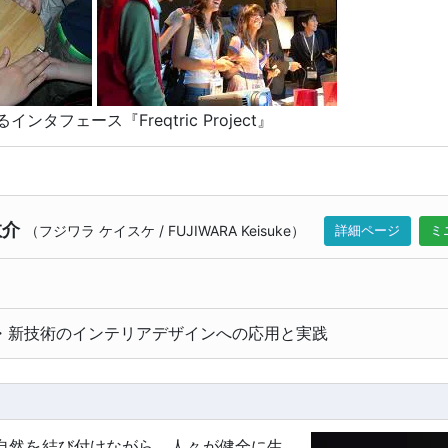
ンタフェース『Freqtric Project』
敬介
（
フジワラ ケイスケ
/
FUJIWARA Keisuke
）
詳細ページ
ミ
・新技術のインテリアデザインへの応用と実践
自然を結び付けながら、人々が健全に生