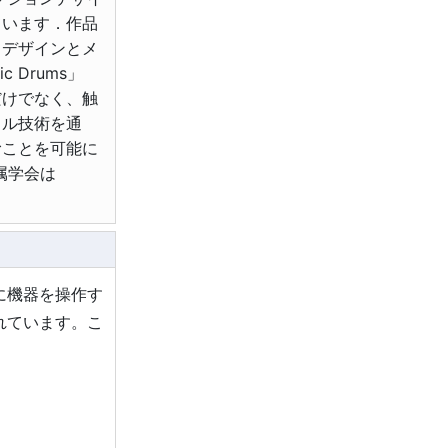
ています．作品
トデザインとメ
 Drums」
だけでなく、触
タル技術を通
むことを可能に
属学会は
に機器を操作す
れています。こ