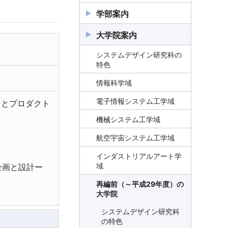
学部案内
システムデザイン学部の特
大学院案内
色
システムデザイン研究科の
情報科学科
特色
教員一覧
電気電子工学科
情報科学域
オリジナルホームページ
教員一覧
機械システム工学科
教員一覧
電子情報システム工学域
ンとプロダクト
オリジナルホームページ
教員一覧
航空宇宙システム工学科
オリジナルホームページ
教員一覧
機械システム工学域
学科案内PDF
(
15.4MB)
オリジナルホームページ
教員一覧
インダストリアルアート学
オリジナルホームページ
教員一覧
航空宇宙システム工学域
科
オリジナルホームページ
オリジナルホームページ
教員一覧
インダストリアルアート学
教員一覧
電子情報システム工学科
域
の企画と設計ー
オリジナルホームページ
オリジナルホームページ
教員一覧
再編前（～平成29年度）の
教員一覧
再編前（～平成29年度）の
学部
大学院
オリジナルホームページ
オリジナルホームページ
システムデザイン学部の
システムデザイン研究科
特色
の特色