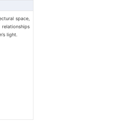
ectural space,
relationships
s light.