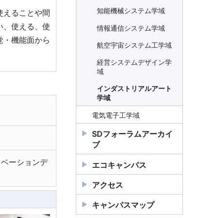
知能機械システムコース
知能機械システム学域
使えることや間
情報通信システムコース
い、使える、使
情報通信システム学域
覚・機能面から
航空宇宙システム工学コ
航空宇宙システム工学域
ース
経営システムデザイン学
経営システムデザインコ
域
ース
インダストリアルアート
インダストリアルアート
学域
コース
電気電子工学域
オリジナルホームページ
SDフォーラムアーカイ
ブ
ノベーションデ
エコキャンパス
アクセス
キャンパスマップ