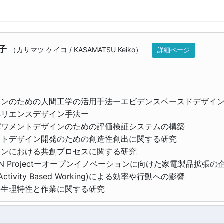
子
（
カサマツ ケイコ
/
KASAMATSU Keiko
）
詳細ページ
インのための人間工学の活用手法ーエビデンスベースドデザイ
ペリエンスデザイン手法ー
パワメントデザインのための評価検証システムの構築
ットデザイン開発のための創造性創出に関する研究
インにおける共創プロセスに関する研究
EN Projectーオープンイノベーションに向けた家電製品拡張
Activity Based Working)による効率や行動への影響
の生理特性と作業に関する研究