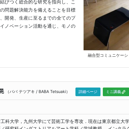
結びつく総合的な研究を指向し、こ
の問題解決能力を備えることを目標
、開発、生産に至るまでの全てのプ
イノベーション活動を通じ、モノの
融合型コミュニケー
晃
（
ババ テツアキ
/
BABA Tetsuaki
）
詳細ページ
ミニ講義
術工科大学，九州大学にて芸術工学を専攻．現在は東京都立大
部／研究科インダストリアルアート学科／学域教授． インタラ