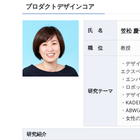
プロダクトデザインコア
氏名
笠松 慶
職位
教授
・デザ
エクス
・エン
・ロボ
研究テーマ
・デザ
・KAD
・ABW(
・女性
研究紹介